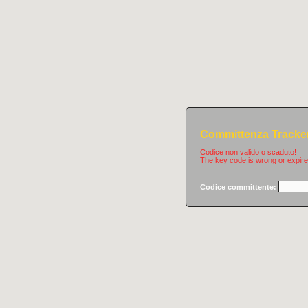
Committenza Tracke
Codice non valido o scaduto!
The key code is wrong or expire
Codice committente: